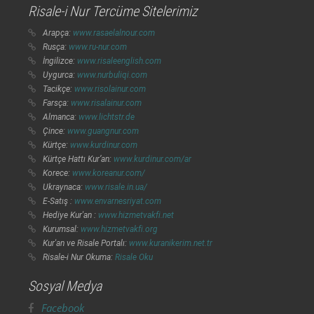
Risale-i Nur Tercüme Sitelerimiz
Arapça:
www.rasaelalnour.com
Rusça:
www.ru-nur.com
İngilizce:
www.risaleenglish.com
Uygurca:
www.nurbuliqi.com
Tacikçe:
www.risolainur.com
Farsça:
www.risalainur.com
Almanca:
www.lichtstr.de
Çince:
www.guangnur.com
Kürtçe:
www.kurdinur.com
Kürtçe Hattı Kur’an:
www.kurdinur.com/ar
Korece:
www.koreanur.com/
Ukraynaca:
www.risale.in.ua/
E-Satış :
www.envarnesriyat.com
Hediye Kur'an :
www.hizmetvakfi.net
Kurumsal:
www.hizmetvakfi.org
Kur'an ve Risale Portalı:
www.kuranikerim.net.tr
Risale-i Nur Okuma:
Risale Oku
Sosyal Medya
Facebook