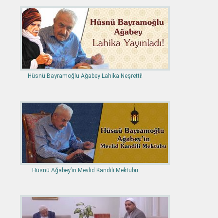
Hüsnü Bayramoğlu Ağabey Lahika Neşretti!
Hüsnü Ağabey’in Mevlid Kandili Mektubu