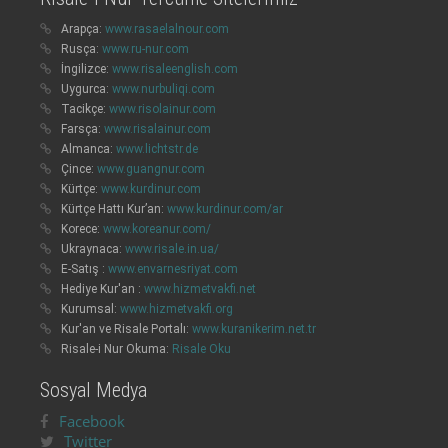
Arapça:
www.rasaelalnour.com
Rusça:
www.ru-nur.com
İngilizce:
www.risaleenglish.com
Uygurca:
www.nurbuliqi.com
Tacikçe:
www.risolainur.com
Farsça:
www.risalainur.com
Almanca:
www.lichtstr.de
Çince:
www.guangnur.com
Kürtçe:
www.kurdinur.com
Kürtçe Hattı Kur’an:
www.kurdinur.com/ar
Korece:
www.koreanur.com/
Ukraynaca:
www.risale.in.ua/
E-Satış :
www.envarnesriyat.com
Hediye Kur'an :
www.hizmetvakfi.net
Kurumsal:
www.hizmetvakfi.org
Kur'an ve Risale Portalı:
www.kuranikerim.net.tr
Risale-i Nur Okuma:
Risale Oku
Sosyal Medya
Facebook
Twitter