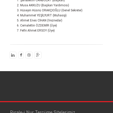
Şahabettin CANBOLAT (Başkan)
Musa AKKUZU (Başkan Yardımcısı)
Hüseyin Hüsnü ORAKÇIOĞLU (Genel Sekreter)
Muhammet YEŞİLYURT (Muhasip)
Ahmet Enes CİHAN (Veznedar)
Cemalettin ÖZDEMİR (Üye)
Fethi Ahmet ERSOY (Üye)
Risale-i Nur Tercüme Sitelerimiz