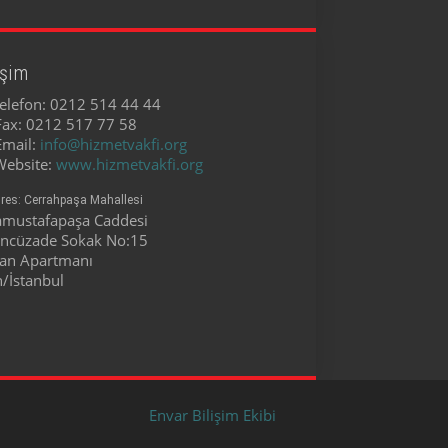
işim
elefon:
0212 514 44 44
Fax:
0212 517 77 58
Email:
info@hizmetvakfi.org
Website:
www.hizmetvakfi.org
res:
Cerrahpaşa Mahallesi
amustafapaşa Caddesi
üncüzade Sokak No:15
ran Apartmanı
h/İstanbul
Envar Bilişim Ekibi