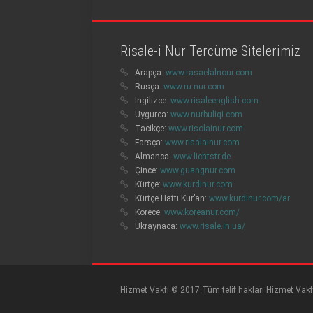
Risale-i Nur Tercüme Sitelerimiz
Arapça:
www.rasaelalnour.com
Rusça:
www.ru-nur.com
İngilizce:
www.risaleenglish.com
Uygurca:
www.nurbuliqi.com
Tacikçe:
www.risolainur.com
Farsça:
www.risalainur.com
Almanca:
www.lichtstr.de
Çince:
www.guangnur.com
Kürtçe:
www.kurdinur.com
Kürtçe Hattı Kur’an:
www.kurdinur.com/ar
Korece:
www.koreanur.com/
Ukraynaca:
www.risale.in.ua/
Hizmet Vakfı © 2017 Tüm telif hakları Hizmet Vakf