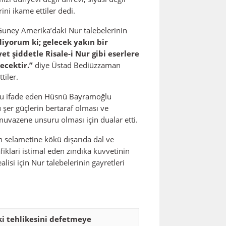
ini ikame ettiler dedi.
 Guney Amerika’daki Nur talebelerinin
diyorum ki; gelecek yakın bir
 şiddetle Risale-i Nur gibi eserlere
ecektir.”
diye Üstad Bediüzzaman
tiler.
unu ifade eden Hüsnü Bayramoğlu
şer güçlerin bertaraf olması ve
 muvazene unsuru olması için dualar etti.
 selametine kökü dışarıda dal ve
iklari istimal eden zındıka kuvvetinin
alisi için Nur talebelerinin gayretleri
iki tehlikesini defetmeye