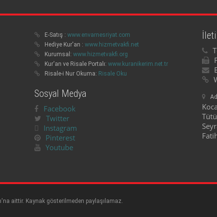
İlet
E-Satış :
www.envarnesriyat.com
Hediye Kur'an :
www.hizmetvakfi.net
T
Kurumsal:
www.hizmetvakfi.org
Kur'an ve Risale Portalı:
www.kuranikerim.net.tr
Risale-i Nur Okuma:
Risale Oku
Sosyal Medya
Ad
Koc
Facebook
Tüt
Twitter
Sey
Instagram
Fati
Pinterest
Youtube
ı'na aittir. Kaynak gösterilmeden paylaşılamaz.