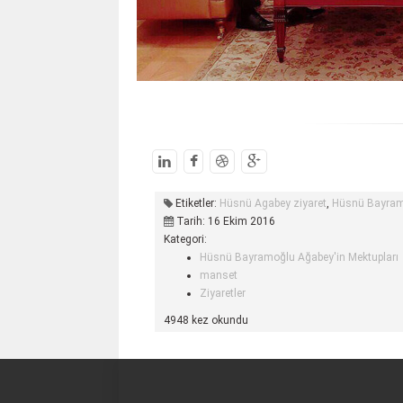
Etiketler:
Hüsnü Agabey ziyaret
,
Hüsnü Bayra
Tarih: 16 Ekim 2016
Kategori:
Hüsnü Bayramoğlu Ağabey'in Mektupları
manset
Ziyaretler
4948 kez okundu