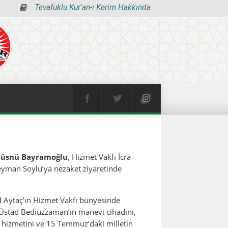
Tevafuklu Kur'an-ı Kerim Hakkında
üsnü Bayramoğlu
, Hizmet Vakfı İcra
üleyman Soylu’ya nezaket ziyaretinde
 Aytaç’ın Hizmet Vakfı bünyesinde
, Üstad Bediüzzaman’ın manevi cihadını,
 hizmetini ve 15 Temmuz’daki milletin