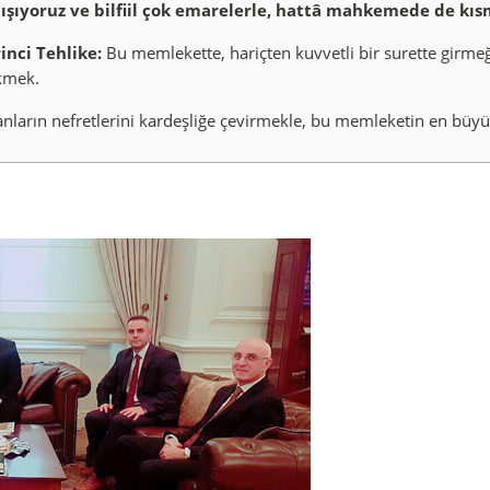
lışıyoruz ve bilfiil çok emarelerle, hattâ mahkemede de kıs
rinci Tehlike:
Bu memlekette, hariçten kuvvetli bir surette girmeğe
kmek.
ların nefretlerini kardeşliğe çevirmekle, bu memleketin en büyük 