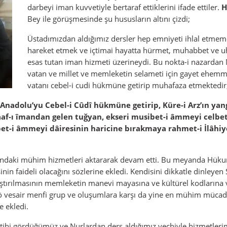
darbeyi iman kuvvetiyle bertaraf ettiklerini ifade ettiler.
H
Bey ile görüşmesinde şu hususların altını çizdi;
Üstadımızdan aldığımız dersler hep emniyeti ihlal etme
hareket etmek ve içtimai hayatta hürmet, muhabbet ve uhuv
esas tutan iman hizmeti üzerineydi. Bu nokta-i nazardan N
vatan ve millet ve memleketin selameti için gayet ehemmiy
vatanı cebel-i cudi hükmüne getirip muhafaza etmektedir
ibi Anadolu’yu Cebel-i Cûdî hükmüne getirip, Küre-i Arz’ın y
aaf-ı îmandan gelen tuğyan, ekseri musibet-i âmmeyi celbett
bet-i âmmeyi dâiresinin haricine bırakmaya rahmet-i İlâhiye
daki mühim hizmetleri aktararak devam etti. Bu meyanda Hükume
in faideli olacağını sözlerine ekledi. Kendisini dikkatle dinleye
ıştırılmasının memleketin manevi mayasına ve kültürel kodlarına
. Fetö vesair menfi grup ve oluşumlara karşı da yine en mühim mü
e ekledi.
hi gördüğümüz ve Nurlardan ders aldığımız vechiyle hizmetlerimiz