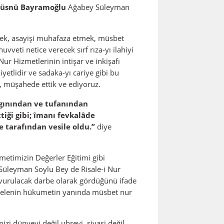
üsnü Bayramoğlu
Ağabey Süleyman
mek, asayişi muhafaza etmek, müsbet
veti netice verecek sırf rıza-yı ilahiyi
ur Hizmetlerinin intişar ve inkişafı
etlidir ve sadaka-yı cariye gibi bu
, müşahede ettik ve ediyoruz.
angınından ve tufanından
iği gibi; îmanı fevkalâde
 tarafından vesile oldu.”
diye
timizin Değerler Eğitimi gibi
n Süleyman Soylu Bey de Risale-i Nur
 vurulacak darbe olarak gördüğünü ifade
cadelenin hükumetin yanında müsbet nur
i dünyevi değil uhrevi, siyasi değil