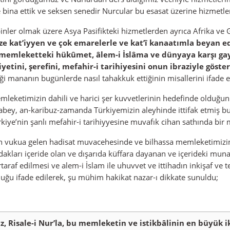
 bina ettik ve seksen senedir Nurcular bu esasat üzerine hizmetler
inler olmak üzere Asya Pasifikteki hizmetlerden ayrıca Afrika ve
ize kat’iyyen ve çok emarelerle ve kat’î kanaatımla beyan e
memleketteki hükûmet, âlem-i İslâma ve dünyaya karşı gayet
tini, şerefini, mefahir-i tarihiyesini onun ibraziyle göster
iği mananın bugünlerde nasıl tahakkuk ettiğinin misallerini ifade et
mleketimizin dahili ve harici şer kuvvetlerinin hedefinde olduğ
bey, an-karibuz-zamanda Türkiyemizin aleyhinde ittifak etmiş bu 
kiye’nin şanlı mefahir-i tarihiyyesine muvafık cihan sathında bir
n vukua gelen hadisat muvacehesinde ve bilhassa memleketimizin
akları içeride olan ve dışarıda küffara dayanan ve içerideki munaf
taraf edilmesi ve alem-i İslam ile uhuvvet ve ittihadın inkişaf ve te
uğu ifade edilerek, şu mühim hakikat nazar-ı dikkate sunuldu;
iz, Risale-i Nur’la, bu memleketin ve istikbâlinin en büyük 