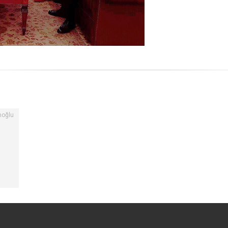
moğlu