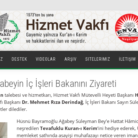
IZ
DESTEK
VIDEOLAR
ARŞIV
SITELERIMIZ
İLETIŞIM
yin İç İşleri Bakanını Ziyareti
in
talebesi ve hizmetkarı, Hizmet Vakfı Mütevelli Heyeti Başkanı
H
kfı Başkanı
Dr. Mehmet Rıza Derindağ
, İç İşleri Bakanı Sayın S
ler dilediler.
Hüsnü Bayramoğlu Ağabey Süleyman Bey’e Hattat
Hâmid
neşredilen
Tevafuklu Kuran-ı Kerim
‘ini hediye ederek
memleket sathında asayişi muhafazayı netice veren iman