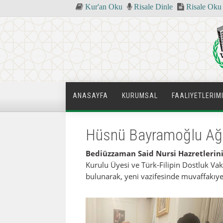
Kur'an Oku
Risale Dinle
Risale Oku
ANASAYFA
KURUMSAL
FAALIYETLERIM
Hüsnü Bayramoğlu Ağabe
Bediüzzaman Said Nursi Hazretlerin
Kurulu Üyesi ve Türk-Filipin Dostluk Va
bulunarak, yeni vazifesinde muvaffakıyet