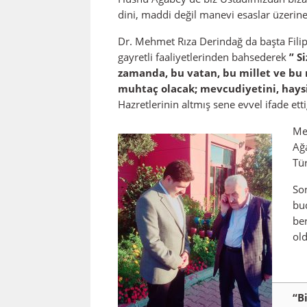
dini, maddi değil manevi esaslar üzerine
Dr. Mehmet Rıza Derindağ da başta Filip
gayretli faaliyetlerinden bahsederek
” S
zamanda, bu vatan, bu millet ve bu 
muhtaç olacak; mevcudiyetini, haysiye
Hazretlerinin altmış sene evvel ifade ett
Me
Ağa
Tür
So
bud
ber
old
“B