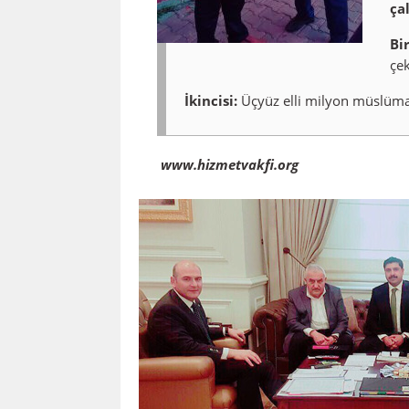
ça
Bi
çe
İkincisi:
Üçyüz elli milyon müslüman
www.hizmetvakfi.org