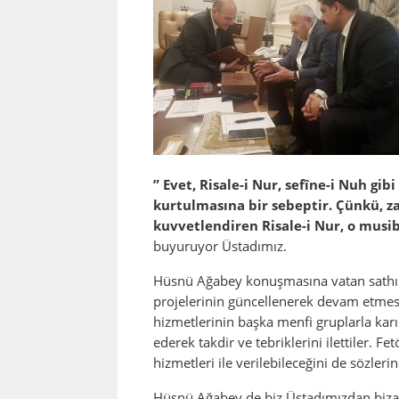
” Evet, Risale-i Nur, sefîne-i Nuh g
kurtulmasına bir sebeptir. Çünkü, z
kuvvetlendiren Risale-i Nur, o musi
buyuruyor Üstadımız.
Hüsnü Ağabey konuşmasına vatan sathın
projelerinin güncellenerek devam etmesin
hizmetlerinin başka menfi gruplarla kar
ederek takdir ve tebriklerini ilettiler
hizmetleri ile verilebileceğini de sözlerin
Hüsnü Ağabey de biz Üstadımızdan bizati