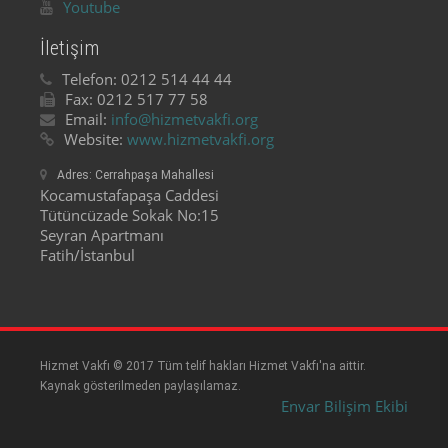
Youtube
İletişim
Telefon:
0212 514 44 44
Fax:
0212 517 77 58
Email:
info@hizmetvakfi.org
Website:
www.hizmetvakfi.org
Adres:
Cerrahpaşa Mahallesi
Kocamustafapaşa Caddesi
Tütüncüzade Sokak No:15
Seyran Apartmanı
Fatih/İstanbul
Hizmet Vakfı © 2017 Tüm telif hakları Hizmet Vakfı'na aittir.
Kaynak gösterilmeden paylaşılamaz.
Envar Bilişim Ekibi