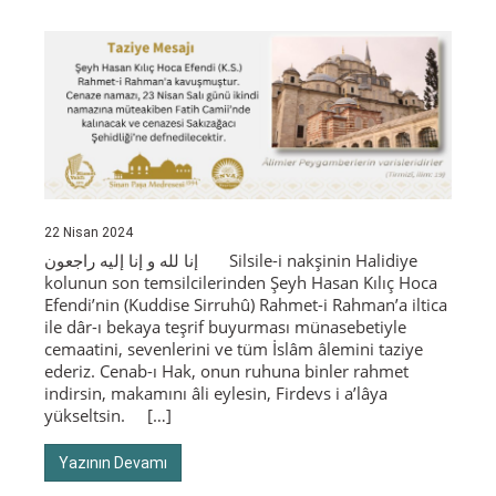
22 Nisan 2024
إنا لله و إنا إليه راجعون Silsile-i nakşinin Halidiye
kolunun son temsilcilerinden Şeyh Hasan Kılıç Hoca
Efendi’nin (Kuddise Sirruhû) Rahmet-i Rahman’a iltica
ile dâr-ı bekaya teşrif buyurması münasebetiyle
cemaatini, sevenlerini ve tüm İslâm âlemini taziye
ederiz. Cenab-ı Hak, onun ruhuna binler rahmet
indirsin, makamını âli eylesin, Firdevs i a’lâya
yükseltsin. […]
Yazının Devamı