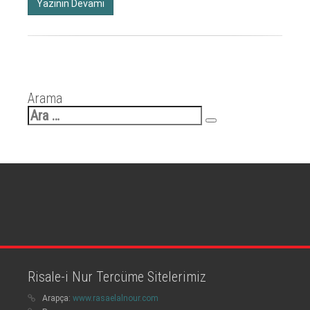
Yazının Devamı
Arama
Arama:
Risale-i Nur Tercüme Sitelerimiz
Arapça:
www.rasaelalnour.com