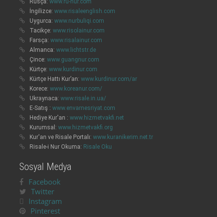
Rusça:
www.ru-nur.com
İngilizce:
www.risaleenglish.com
Uygurca:
www.nurbuliqi.com
Tacikçe:
www.risolainur.com
Farsça:
www.risalainur.com
Almanca:
www.lichtstr.de
Çince:
www.guangnur.com
Kürtçe:
www.kurdinur.com
Kürtçe Hattı Kur’an:
www.kurdinur.com/ar
Korece:
www.koreanur.com/
Ukraynaca:
www.risale.in.ua/
E-Satış :
www.envarnesriyat.com
Hediye Kur'an :
www.hizmetvakfi.net
Kurumsal:
www.hizmetvakfi.org
Kur'an ve Risale Portalı:
www.kuranikerim.net.tr
Risale-i Nur Okuma:
Risale Oku
Sosyal Medya
Facebook
Twitter
Instagram
Pinterest