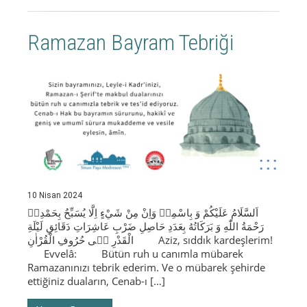
Ramazan Bayram Tebriği
10 Nisan 2024
رَحْمَةُ اللّٰهِ وَ بَرَكَاتُهُ بِعَدَدِ حَاصِلِ ضَرْبِ عَاشِرَاتِ دَقَائِقِ لَيْلَةِ
الْقَدْرِ ف۪ى حُرُوفِ الْقُرْاٰنِ Aziz, sıddık kardeşlerim!
Evvelâ: Bütün ruh u canımla mübarek
Ramazanınızı tebrik ederim. Ve o mübarek şehirde
ettiğiniz duaların, Cenab-ı […]