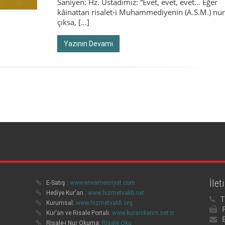
Saniyen: Hz. Üstadımız: “Evet, evet, evet… Eğer
kâinattan risalet-i Muhammediyenin (A.S.M.) nu
çıksa, […]
Yazının Devamı
İlet
E-Satış :
www.envarnesriyat.com
Hediye Kur'an :
www.hizmetvakfi.net
T
Kurumsal:
www.hizmetvakfi.org
Kur'an ve Risale Portalı:
www.kuranikerim.net.tr
Risale-i Nur Okuma:
Risale Oku