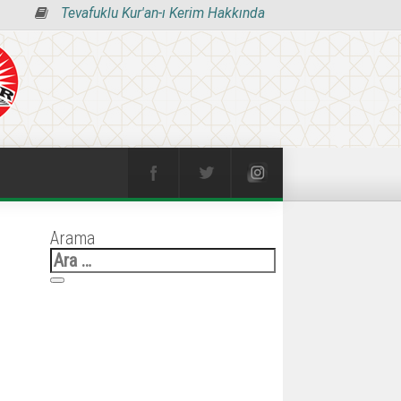
Tevafuklu Kur'an-ı Kerim Hakkında
Arama
Arama: