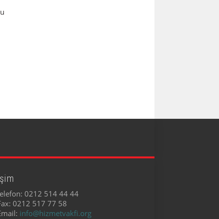
ru
işim
elefon:
0212 514 44 44
Fax:
0212 517 77 58
Email:
info@hizmetvakfi.org