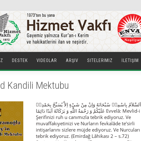
IZ
DESTEK
VIDEOLAR
ARŞIV
SITELERIMIZ
İLETIŞIM
d Kandili Mektubu
بِاسْمِه۪ سُبْحَانَهُ وَاِنْ مِنْ شَيْءٍ اِلاَّ يُسَبِّحُ بِحَمْدِه۪ ‎اَلسَّلاَمُ
عَلَيْكُمْ وَ رَحْمَةُ اللّٰهِ وَ بَرَكَاتُهُ اَبَدًا دَائِمًا Evvelâ: Mevlid-i
Şerifinizi ruh u canımızla tebrik ediyoruz. Ve
muvaffakıyetinizi ve Nurların fevkalâde te’sirli
intişarlarını sizlere müjde ediyoruz. Ve Nurcuları
tebrik ediyoruz. (Emirdağ Lâhikası 2 – s.72)