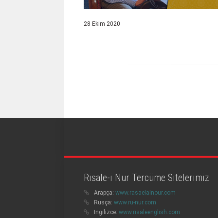
28 Ekim 2020
Risale-i Nur Tercüme Sitelerimiz
Arapça:
www.rasaelalnour.com
Rusça:
www.ru-nur.com
İngilizce:
www.risaleenglish.com