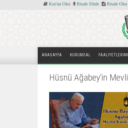
Kur'an Oku
Risale Dinle
Risale Oku
ANASAYFA
KURUMSAL
FAALIYETLERIM
Hüsnü Ağabey’in Mevli