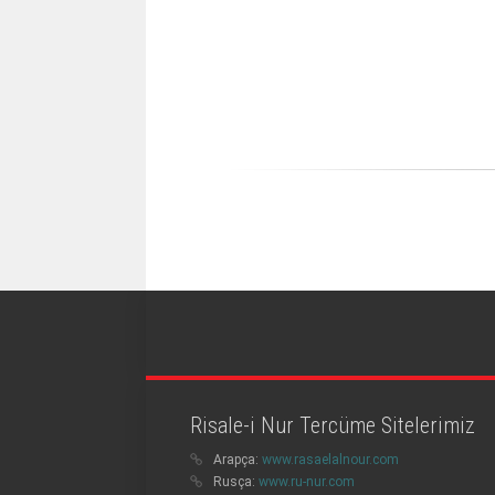
Risale-i Nur Tercüme Sitelerimiz
Arapça:
www.rasaelalnour.com
Rusça:
www.ru-nur.com