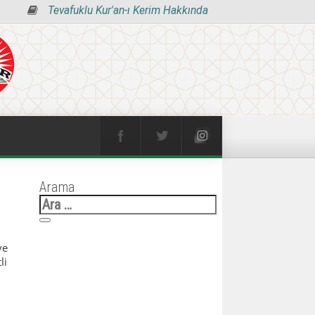
Tevafuklu Kur'an-ı Kerim Hakkında
Arama
Arama:
ve
li