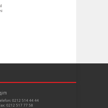
il
mi
işim
elefon:
0212 514 44 44
Fax:
0212 517 77 58