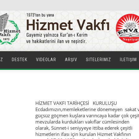
IZ
DESTEK
VIDEOLAR
ARŞIV
SITELERIMIZ
İLETIŞIM
HİZMET VAKFI TARİHÇESİ KURULUŞU
Ecdadımızın,memleketlerine dönemeyen sakat 
güçsüz göçmen kuşlara varıncaya kadar çok çeşit
mevzularda kurdukları vakıflar cümlesinden
olarak, Sünnet-i seniyyeye ittiba ederek çeşitli
hizmetlerin ifası için kurulan Hizmet Vakfının