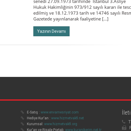
senedi 27.09.1973 tarihinde İstanbul 3.Asliye
Hukuk Hakimliğinin 973/912 sayılı kararı ile tesc
edilmiş ve 18.12.1973 tarih ve 14746 sayılı Res
Gazetede yayınlanarak faaliyetine […]
Yazının Devamı
İlet
E-Satış :
www.envarnesriyat.com
Hediye Kur'an :
www.hizmetvakfi.net
T
Kurumsal:
www.hizmetvakfi.org
Kur'an ve Risale Portalı:
www.kuranikerim.net.tr