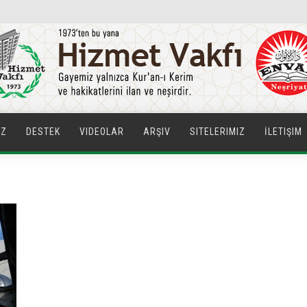
IZ
DESTEK
VIDEOLAR
ARŞIV
SITELERIMIZ
İLETIŞIM