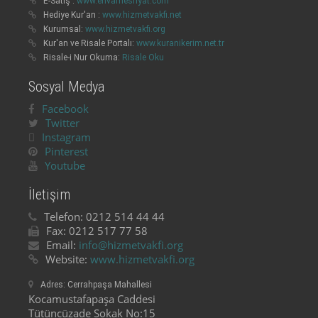
E-Satış :
www.envarnesriyat.com
Hediye Kur'an :
www.hizmetvakfi.net
Kurumsal:
www.hizmetvakfi.org
Kur'an ve Risale Portalı:
www.kuranikerim.net.tr
Risale-i Nur Okuma:
Risale Oku
Sosyal Medya
Facebook
Twitter
Instagram
Pinterest
Youtube
İletişim
Telefon:
0212 514 44 44
Fax:
0212 517 77 58
Email:
info@hizmetvakfi.org
Website:
www.hizmetvakfi.org
Adres:
Cerrahpaşa Mahallesi
Kocamustafapaşa Caddesi
Tütüncüzade Sokak No:15