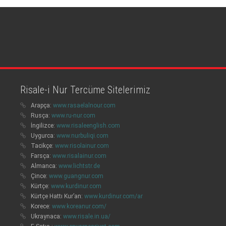
Risale-i Nur Tercüme Sitelerimiz
Arapça:
www.rasaelalnour.com
Rusça:
www.ru-nur.com
İngilizce:
www.risaleenglish.com
Uygurca:
www.nurbuliqi.com
Tacikçe:
www.risolainur.com
Farsça:
www.risalainur.com
Almanca:
www.lichtstr.de
Çince:
www.guangnur.com
Kürtçe:
www.kurdinur.com
Kürtçe Hattı Kur’an:
www.kurdinur.com/ar
Korece:
www.koreanur.com/
Ukraynaca:
www.risale.in.ua/