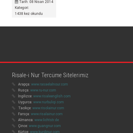
Tarih: 08 Nisan 2014
Kategori:
1438 kez okundu
Risale-i Nur Tercüme Sitelerimiz
Arapça:
www.rasaelalnour.com
Rusça:
www.ru-nur.com
İngilizce:
www.risaleenglish.com
Uygurca:
www.nurbuliqi.com
Tacikçe:
www.risolainur.com
Farsça:
www.risalainur.com
Almanca:
www.lichtstr.de
Çince:
www.guangnur.com
Kürtçe:
www.kurdinur.com