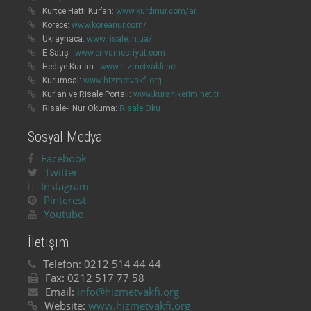
Kürtçe Hattı Kur’an:
www.kurdinur.com/ar
Korece:
www.koreanur.com/
Ukraynaca:
www.risale.in.ua/
E-Satış :
www.envarnesriyat.com
Hediye Kur'an :
www.hizmetvakfi.net
Kurumsal:
www.hizmetvakfi.org
Kur'an ve Risale Portalı:
www.kuranikerim.net.tr
Risale-i Nur Okuma:
Risale Oku
Sosyal Medya
Facebook
Twitter
Instagram
Pinterest
Youtube
İletişim
Telefon:
0212 514 44 44
Fax:
0212 517 77 58
Email:
info@hizmetvakfi.org
Website:
www.hizmetvakfi.org