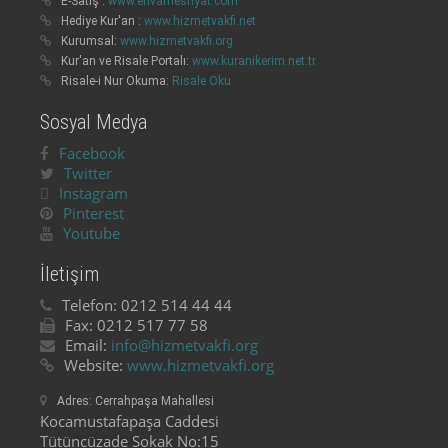
E-Satış :
www.envarnesriyat.com
Hediye Kur'an :
www.hizmetvakfi.net
Kurumsal:
www.hizmetvakfi.org
Kur'an ve Risale Portalı:
www.kuranikerim.net.tr
Risale-i Nur Okuma:
Risale Oku
Sosyal Medya
Facebook
Twitter
Instagram
Pinterest
Youtube
İletişim
Telefon:
0212 514 44 44
Fax:
0212 517 77 58
Email:
info@hizmetvakfi.org
Website:
www.hizmetvakfi.org
Adres:
Cerrahpaşa Mahallesi
Kocamustafapaşa Caddesi
Tütüncüzade Sokak No:15