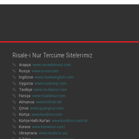
Risale-i Nur Tercüme Sitelerimiz
Arapça:
www.rasaelalnour.com
Rusça:
www.ru-nur.com
İngilizce:
www.risaleenglish.com
Uygurca:
www.nurbuliqi.com
Tacikçe:
www.risolainur.com
Farsça:
www.risalainur.com
Almanca:
www.lichtstr.de
Çince:
www.guangnur.com
Kürtçe:
www.kurdinur.com
Kürtçe Hattı Kur’an:
www.kurdinur.com/ar
Korece:
www.koreanur.com/
Ukraynaca:
www.risale.in.ua/