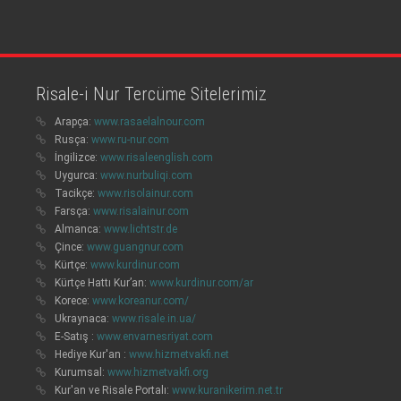
Risale-i Nur Tercüme Sitelerimiz
Arapça:
www.rasaelalnour.com
Rusça:
www.ru-nur.com
İngilizce:
www.risaleenglish.com
Uygurca:
www.nurbuliqi.com
Tacikçe:
www.risolainur.com
Farsça:
www.risalainur.com
Almanca:
www.lichtstr.de
Çince:
www.guangnur.com
Kürtçe:
www.kurdinur.com
Kürtçe Hattı Kur’an:
www.kurdinur.com/ar
Korece:
www.koreanur.com/
Ukraynaca:
www.risale.in.ua/
E-Satış :
www.envarnesriyat.com
Hediye Kur'an :
www.hizmetvakfi.net
Kurumsal:
www.hizmetvakfi.org
Kur'an ve Risale Portalı:
www.kuranikerim.net.tr