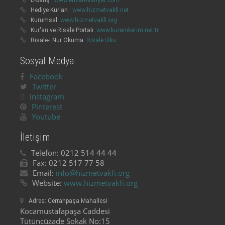
E-Satış :
www.envarnesriyat.com
Hediye Kur'an :
www.hizmetvakfi.net
Kurumsal:
www.hizmetvakfi.org
Kur'an ve Risale Portalı:
www.kuranikerim.net.tr
Risale-i Nur Okuma:
Risale Oku
Sosyal Medya
Facebook
Twitter
Instagram
Pinterest
Youtube
İletişim
Telefon:
0212 514 44 44
Fax:
0212 517 77 58
Email:
info@hizmetvakfi.org
Website:
www.hizmetvakfi.org
Adres:
Cerrahpaşa Mahallesi
Kocamustafapaşa Caddesi
Tütüncüzade Sokak No:15