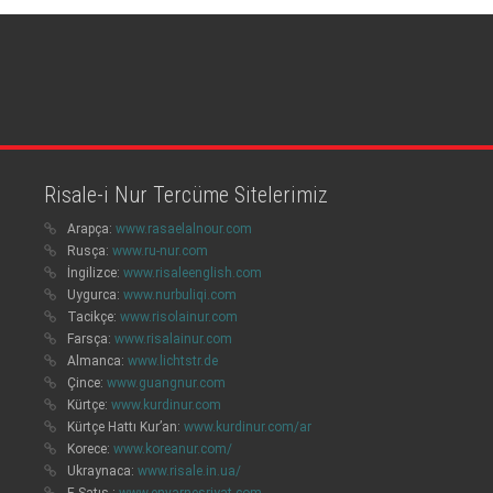
Risale-i Nur Tercüme Sitelerimiz
Arapça:
www.rasaelalnour.com
Rusça:
www.ru-nur.com
İngilizce:
www.risaleenglish.com
Uygurca:
www.nurbuliqi.com
Tacikçe:
www.risolainur.com
Farsça:
www.risalainur.com
Almanca:
www.lichtstr.de
Çince:
www.guangnur.com
Kürtçe:
www.kurdinur.com
Kürtçe Hattı Kur’an:
www.kurdinur.com/ar
Korece:
www.koreanur.com/
Ukraynaca:
www.risale.in.ua/