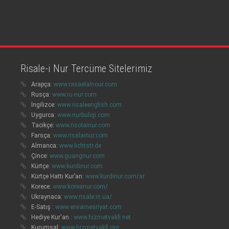
Risale-i Nur Tercüme Sitelerimiz
Arapça:
www.rasaelalnour.com
Rusça:
www.ru-nur.com
İngilizce:
www.risaleenglish.com
Uygurca:
www.nurbuliqi.com
Tacikçe:
www.risolainur.com
Farsça:
www.risalainur.com
Almanca:
www.lichtstr.de
Çince:
www.guangnur.com
Kürtçe:
www.kurdinur.com
Kürtçe Hattı Kur’an:
www.kurdinur.com/ar
Korece:
www.koreanur.com/
Ukraynaca:
www.risale.in.ua/
E-Satış :
www.envarnesriyat.com
Hediye Kur'an :
www.hizmetvakfi.net
Kurumsal:
www.hizmetvakfi.org