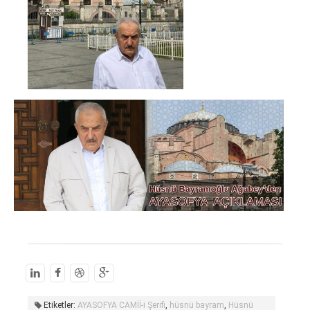
Etiketler:
AYASOFYA CAMİİ-i Şerifi
,
hüsnü bayram
,
Hüsnü