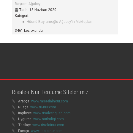
Bayram Ağabey
Tarih: 15 Haziran 2020
Kategori:
Hüsnü Bayramoğlu Ağabey'in Mektupları
3461 kez okundu
Risale-i Nur Tercüme Sitelerimiz
Arapça:
www.rasaelalnour.com
Rusça:
www.ru-nur.com
İngilizce:
www.risaleenglish.com
Uygurca:
www.nurbuliqi.com
Tacikçe:
www.risolainur.com
Farsça:
www.risalainur.com