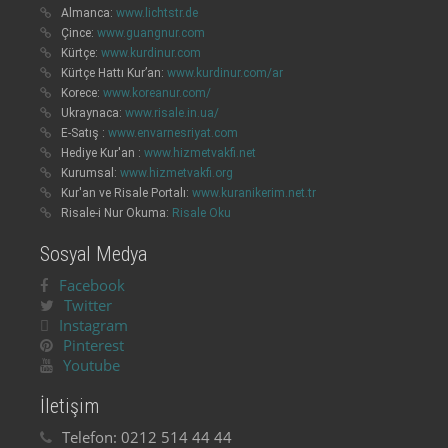
Almanca:
www.lichtstr.de
Çince:
www.guangnur.com
Kürtçe:
www.kurdinur.com
Kürtçe Hattı Kur’an:
www.kurdinur.com/ar
Korece:
www.koreanur.com/
Ukraynaca:
www.risale.in.ua/
E-Satış :
www.envarnesriyat.com
Hediye Kur'an :
www.hizmetvakfi.net
Kurumsal:
www.hizmetvakfi.org
Kur'an ve Risale Portalı:
www.kuranikerim.net.tr
Risale-i Nur Okuma:
Risale Oku
Sosyal Medya
Facebook
Twitter
Instagram
Pinterest
Youtube
İletişim
Telefon:
0212 514 44 44