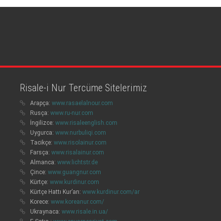
Risale-i Nur Tercüme Sitelerimiz
Arapça:
www.rasaelalnour.com
Rusça:
www.ru-nur.com
İngilizce:
www.risaleenglish.com
Uygurca:
www.nurbuliqi.com
Tacikçe:
www.risolainur.com
Farsça:
www.risalainur.com
Almanca:
www.lichtstr.de
Çince:
www.guangnur.com
Kürtçe:
www.kurdinur.com
Kürtçe Hattı Kur’an:
www.kurdinur.com/ar
Korece:
www.koreanur.com/
Ukraynaca:
www.risale.in.ua/