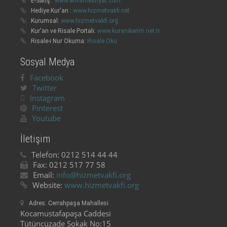
E-Satış :
www.envarnesriyat.com
Hediye Kur'an :
www.hizmetvakfi.net
Kurumsal:
www.hizmetvakfi.org
Kur'an ve Risale Portalı:
www.kuranikerim.net.tr
Risale-i Nur Okuma:
Risale Oku
Sosyal Medya
Facebook
Twitter
Instagram
Pinterest
Youtube
İletişim
Telefon:
0212 514 44 44
Fax:
0212 517 77 58
Email:
info@hizmetvakfi.org
Website:
www.hizmetvakfi.org
Adres:
Cerrahpaşa Mahallesi
Kocamustafapaşa Caddesi
Tütüncüzade Sokak No:15