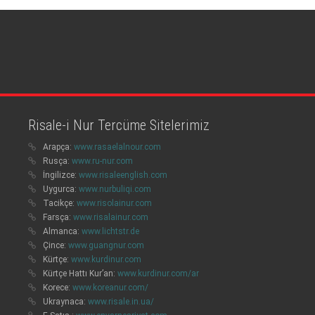
Risale-i Nur Tercüme Sitelerimiz
Arapça:
www.rasaelalnour.com
Rusça:
www.ru-nur.com
İngilizce:
www.risaleenglish.com
Uygurca:
www.nurbuliqi.com
Tacikçe:
www.risolainur.com
Farsça:
www.risalainur.com
Almanca:
www.lichtstr.de
Çince:
www.guangnur.com
Kürtçe:
www.kurdinur.com
Kürtçe Hattı Kur’an:
www.kurdinur.com/ar
Korece:
www.koreanur.com/
Ukraynaca:
www.risale.in.ua/