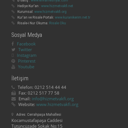
E-Satış :
www.envarnesriyat.com
Hediye Kur'an :
www.hizmetvakfi.net
Kurumsal:
www.hizmetvakfi.org
Kur'an ve Risale Portalı:
www.kuranikerim.net.tr
Risale-i Nur Okuma:
Risale Oku
Sosyal Medya
Facebook
Twitter
Instagram
Pinterest
Youtube
İletişim
Telefon:
0212 514 44 44
Fax:
0212 517 77 58
Email:
info@hizmetvakfi.org
Website:
www.hizmetvakfi.org
Adres:
Cerrahpaşa Mahallesi
Kocamustafapaşa Caddesi
Tütüncüzade Sokak No:15