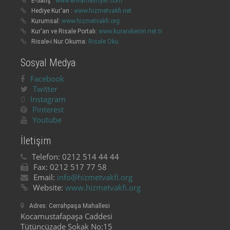
E-Satış :
www.envarnesriyat.com
Hediye Kur'an :
www.hizmetvakfi.net
Kurumsal:
www.hizmetvakfi.org
Kur'an ve Risale Portalı:
www.kuranikerim.net.tr
Risale-i Nur Okuma:
Risale Oku
Sosyal Medya
Facebook
Twitter
Instagram
Pinterest
Youtube
İletişim
Telefon:
0212 514 44 44
Fax:
0212 517 77 58
Email:
info@hizmetvakfi.org
Website:
www.hizmetvakfi.org
Adres:
Cerrahpaşa Mahallesi
Kocamustafapaşa Caddesi
Tütüncüzade Sokak No:15