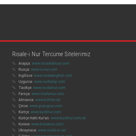
Risale-i Nur Tercüme Sitelerimiz
Arapça:
www.rasaelalnour.com
Rusça:
www.ru-nur.com
İngilizce:
www.risaleenglish.com
Uygurca:
www.nurbuliqi.com
Tacikçe:
www.risolainur.com
Farsça:
www.risalainur.com
Almanca:
www.lichtstr.de
Çince:
www.guangnur.com
Kürtçe:
www.kurdinur.com
Kürtçe Hattı Kur’an:
www.kurdinur.com/ar
Korece:
www.koreanur.com/
Ukraynaca:
www.risale.in.ua/