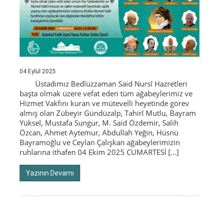
04 Eylül 2025
Üstadımız Bedîüzzaman Said Nursî Hazretleri
başta olmak üzere vefat eden tüm ağabeylerimiz ve
Hizmet Vakfını kuran ve mütevelli heyetinde görev
almış olan Zübeyir Gündüzalp, Tahirî Mutlu, Bayram
Yüksel, Mustafa Sungur, M. Said Özdemir, Salih
Özcan, Ahmet Aytemur, Abdullah Yeğin, Hüsnü
Bayramoğlu ve Ceylan Çalışkan ağabeylerimizin
ruhlarına ithafen 04 Ekim 2025 CUMARTESİ […]
Yazının Devamı