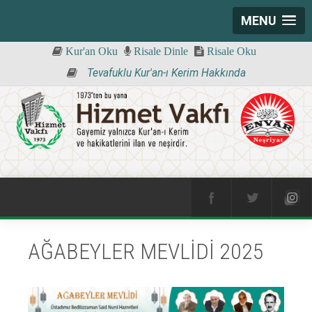
MENU
Kur'an Oku
Risale Dinle
Risale Oku
Tevafuklu Kur'an-ı Kerim Hakkında
AĞABEYLER MEVLİDİ 2025