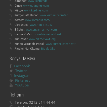
Almanca:
www.lichtstr.de
Çince:
www.guangnur.com
Kürtçe:
www.kurdinur.com
Kürtçe Hattı Kur’an:
www.kurdinur.com/ar
Korece:
www.koreanur.com/
Ukraynaca:
www.risale.in.ua/
E-Satış :
www.envarnesriyat.com
Hediye Kur'an :
www.hizmetvakfi.net
Kurumsal:
www.hizmetvakfi.org
Kur'an ve Risale Portalı:
www.kuranikerim.net.tr
Risale-i Nur Okuma:
Risale Oku
Sosyal Medya
Facebook
Twitter
Instagram
Pinterest
Youtube
İletişim
Telefon:
0212 514 44 44
Fax:
0212 517 77 58