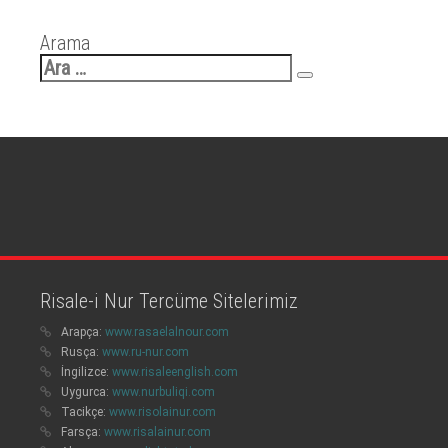
Arama
Arama:
Risale-i Nur Tercüme Sitelerimiz
Arapça:
www.rasaelalnour.com
Rusça:
www.ru-nur.com
İngilizce:
www.risaleenglish.com
Uygurca:
www.nurbuliqi.com
Tacikçe:
www.risolainur.com
Farsça:
www.risalainur.com