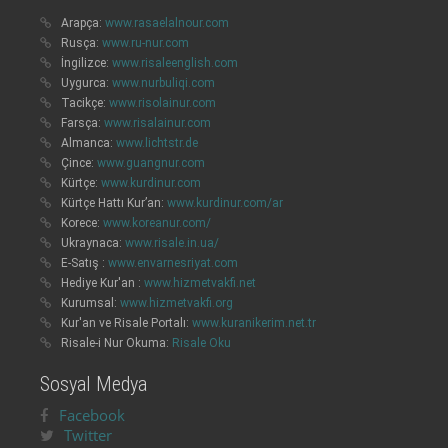
Arapça:
www.rasaelalnour.com
Rusça:
www.ru-nur.com
İngilizce:
www.risaleenglish.com
Uygurca:
www.nurbuliqi.com
Tacikçe:
www.risolainur.com
Farsça:
www.risalainur.com
Almanca:
www.lichtstr.de
Çince:
www.guangnur.com
Kürtçe:
www.kurdinur.com
Kürtçe Hattı Kur’an:
www.kurdinur.com/ar
Korece:
www.koreanur.com/
Ukraynaca:
www.risale.in.ua/
E-Satış :
www.envarnesriyat.com
Hediye Kur'an :
www.hizmetvakfi.net
Kurumsal:
www.hizmetvakfi.org
Kur'an ve Risale Portalı:
www.kuranikerim.net.tr
Risale-i Nur Okuma:
Risale Oku
Sosyal Medya
Facebook
Twitter