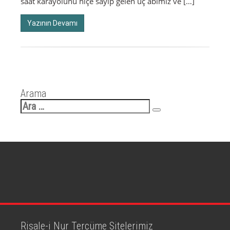
saat karayolunu hiçe sayıp gelen üç abimiz ve […]
Yazının Devamı
Arama
Arama:
Risale-i Nur Tercüme Sitelerimiz