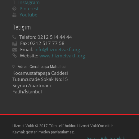
Instagram
Pinterest
Youtube
İletişim
Telefon:
0212 514 44 44
Fax:
0212 517 77 58
Email:
info@hizmetvakfi.org
Website:
www.hizmetvakfi.org
Adres:
Cerrahpaşa Mahallesi
Kocamustafapaşa Caddesi
Tütüncüzade Sokak No:15
Seyran Apartmanı
Fatih/İstanbul
Hizmet Vakfı © 2017 Tüm telif hakları Hizmet Vakfı'na aittir.
Kaynak gösterilmeden paylaşılamaz.
Envar Bilişim Ekibi