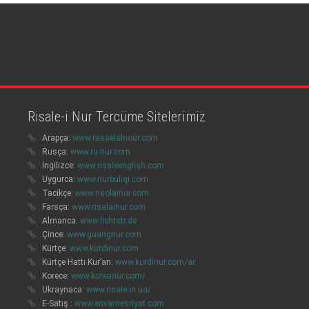
Risale-i Nur Tercüme Sitelerimiz
Arapça:
www.rasaelalnour.com
Rusça:
www.ru-nur.com
İngilizce:
www.risaleenglish.com
Uygurca:
www.nurbuliqi.com
Tacikçe:
www.risolainur.com
Farsça:
www.risalainur.com
Almanca:
www.lichtstr.de
Çince:
www.guangnur.com
Kürtçe:
www.kurdinur.com
Kürtçe Hattı Kur’an:
www.kurdinur.com/ar
Korece:
www.koreanur.com/
Ukraynaca:
www.risale.in.ua/
E-Satış :
www.envarnesriyat.com