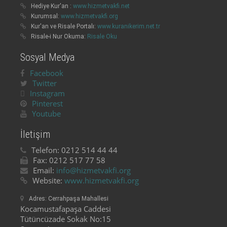
Hediye Kur'an :
www.hizmetvakfi.net
Kurumsal:
www.hizmetvakfi.org
Kur'an ve Risale Portalı:
www.kuranikerim.net.tr
Risale-i Nur Okuma:
Risale Oku
Sosyal Medya
Facebook
Twitter
Instagram
Pinterest
Youtube
İletişim
Telefon:
0212 514 44 44
Fax:
0212 517 77 58
Email:
info@hizmetvakfi.org
Website:
www.hizmetvakfi.org
Adres:
Cerrahpaşa Mahallesi
Kocamustafapaşa Caddesi
Tütüncüzade Sokak No:15