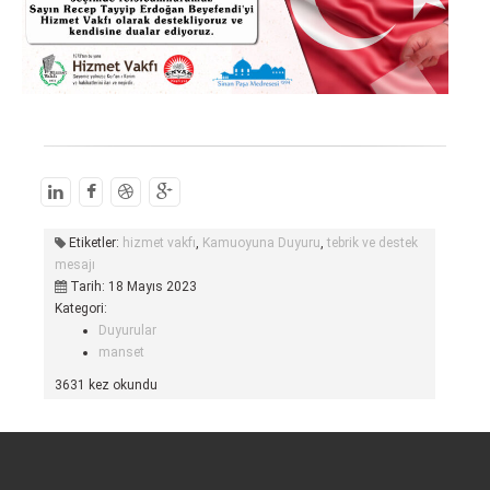
Etiketler:
hizmet vakfı
,
Kamuoyuna Duyuru
,
tebrik ve destek
mesajı
Tarih: 18 Mayıs 2023
Kategori:
Duyurular
manset
3631 kez okundu