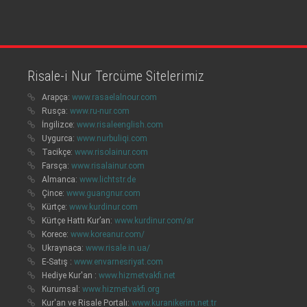
Risale-i Nur Tercüme Sitelerimiz
Arapça:
www.rasaelalnour.com
Rusça:
www.ru-nur.com
İngilizce:
www.risaleenglish.com
Uygurca:
www.nurbuliqi.com
Tacikçe:
www.risolainur.com
Farsça:
www.risalainur.com
Almanca:
www.lichtstr.de
Çince:
www.guangnur.com
Kürtçe:
www.kurdinur.com
Kürtçe Hattı Kur’an:
www.kurdinur.com/ar
Korece:
www.koreanur.com/
Ukraynaca:
www.risale.in.ua/
E-Satış :
www.envarnesriyat.com
Hediye Kur'an :
www.hizmetvakfi.net
Kurumsal:
www.hizmetvakfi.org
Kur'an ve Risale Portalı:
www.kuranikerim.net.tr