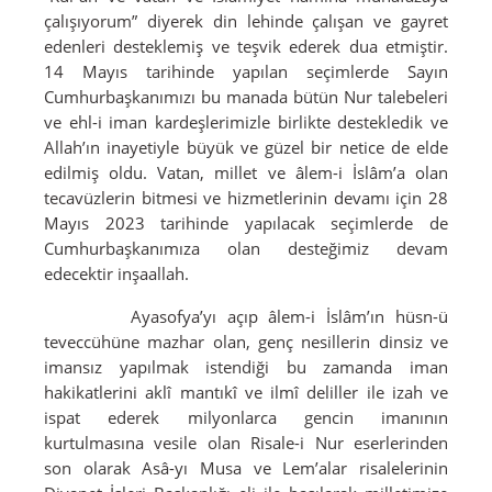
çalışıyorum” diyerek din lehinde çalışan ve gayret
edenleri desteklemiş ve teşvik ederek dua etmiştir.
14 Mayıs tarihinde yapılan seçimlerde Sayın
Cumhurbaşkanımızı bu manada bütün Nur talebeleri
ve ehl-i iman kardeşlerimizle birlikte destekledik ve
Allah’ın inayetiyle büyük ve güzel bir netice de elde
edilmiş oldu. Vatan, millet ve âlem-i İslâm’a olan
tecavüzlerin bitmesi ve hizmetlerinin devamı için 28
Mayıs 2023 tarihinde yapılacak seçimlerde de
Cumhurbaşkanımıza olan desteğimiz devam
edecektir inşaallah.
Ayasofya’yı açıp âlem-i İslâm’ın hüsn-ü
teveccühüne mazhar olan, genç nesillerin dinsiz ve
imansız yapılmak istendiği bu zamanda iman
hakikatlerini aklî mantıkî ve ilmî deliller ile izah ve
ispat ederek milyonlarca gencin imanının
kurtulmasına vesile olan Risale-i Nur eserlerinden
son olarak Asâ-yı Musa ve Lem’alar risalelerinin