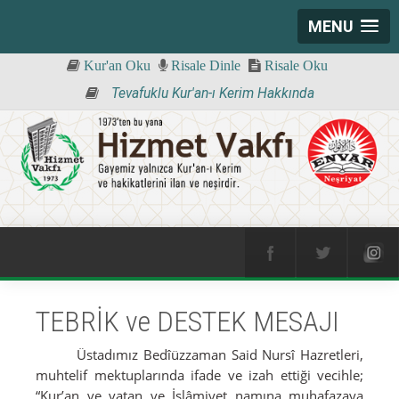
MENU
Kur'an Oku
Risale Dinle
Risale Oku
Tevafuklu Kur'an-ı Kerim Hakkında
TEBRİK ve DESTEK MESAJI
Üstadımız Bedîüzzaman Said Nursî Hazretleri,
muhtelif mektuplarında ifade ve izah ettiği vecihle;
“Kur’an ve vatan ve İslâmiyet namına muhafazaya