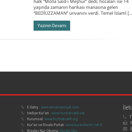
halk “Molla Said-i Meşhur” dedi; hocaları ise 14
yaşında zamanın harikası manasına gelen
“BEDÎÜZZAMAN” ünvanını verdi. Temel İslamî […
Yazının Devamı
İlet
E-Satış :
www.envarnesriyat.com
Hediye Kur'an :
www.hizmetvakfi.net
T
Kurumsal:
www.hizmetvakfi.org
Kur'an ve Risale Portalı:
www.kuranikerim.net.tr
Risale-i Nur Okuma:
Risale Oku