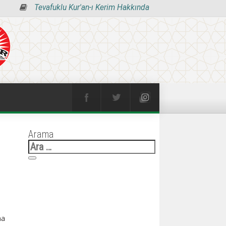
Tevafuklu Kur'an-ı Kerim Hakkında
Arama
Arama:
na