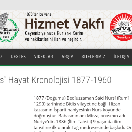
IZ
DESTEK
VIDEOLAR
ARŞIV
SITELERIMIZ
İLETIŞIM
î Hayat Kronolojisi 1877-1960
1877 (Doğumu) Bedîüzzaman Said Nursî (Rumî
1293) tarihinde Bitlis vilayetine bağlı Hizan
kazasının İsparit nahiyesinin Nurs köyünde
doğmuştur. Babasının adı Mirza, anasının adı
Nuriye’dir. 1886 (İlim Tahsili) 9 yaşında ilim
tahsiline ilk olarak Tağ medresesinde başladı. O