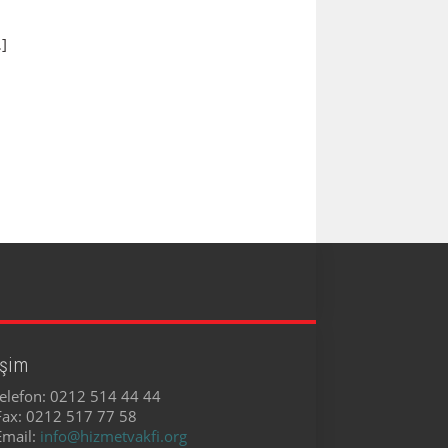
]
işim
elefon:
0212 514 44 44
Fax:
0212 517 77 58
Email:
info@hizmetvakfi.org