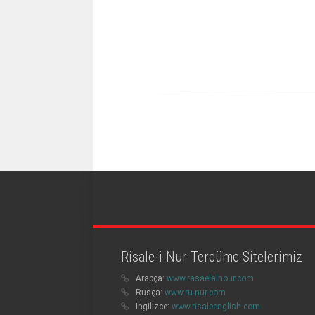
Risale-i Nur Tercüme Sitelerimiz
Arapça:
www.rasaelalnour.com
Rusça:
www.ru-nur.com
İngilizce:
www.risaleenglish.com