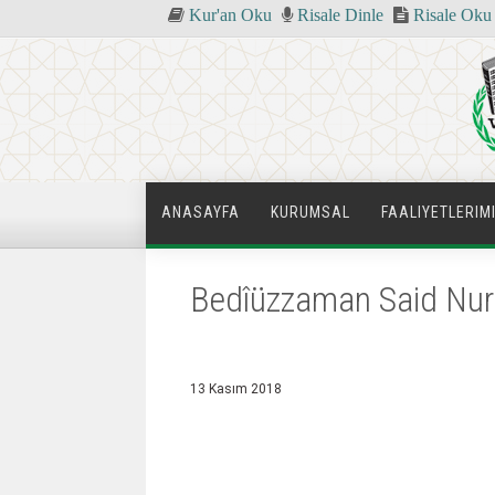
Kur'an Oku
Risale Dinle
Risale Oku
ANASAYFA
KURUMSAL
FAALIYETLERIM
Bedîüzzaman Said Nurs
13 Kasım 2018