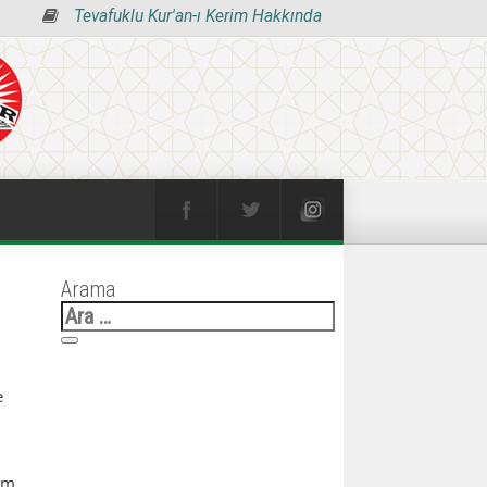
Tevafuklu Kur'an-ı Kerim Hakkında
Arama
Arama:
âm