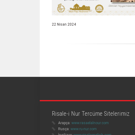
22 Nisan 2024
Risale-i Nur Tercüme Sitelerimiz
Arapça:
www.rasaelalnour.com
Rusça:
www.ru-nur.com