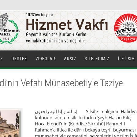
IZ
DESTEK
VIDEOLAR
ARŞIV
SITELERIMIZ
İLETIŞIM
i’nin Vefatı Münasebetiyle Taziye
إنا لله و إنا إليه راجعون Silsile-i nakşinin Halidiye
kolunun son temsilcilerinden Şeyh Hasan Kılıç
Hoca Efendi’nin (Kuddise Sirruhû) Rahmet-i
Rahman’a iltica ile dâr-ı bekaya teşrif buyurması
münasebetiyle cemaatini, sevenlerini ve tüm İsl