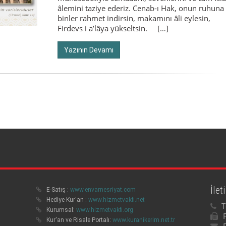
âlemini taziye ederiz. Cenab-ı Hak, onun ruhuna
binler rahmet indirsin, makamını âli eylesin,
Firdevs i a’lâya yükseltsin. […]
Yazının Devamı
İlet
E-Satış :
www.envarnesriyat.com
Hediye Kur'an :
www.hizmetvakfi.net
T
Kurumsal:
www.hizmetvakfi.org
Kur'an ve Risale Portalı:
www.kuranikerim.net.tr