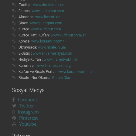
Tacikçe:
www.risolainur.com
Farsça:
www.risalainur.com
Almanca:
www.lichtstr.de
Çince:
www.guangnur.com
Kürtçe:
www.kurdinur.com
Kürtçe Hattı Kur’an:
www.kurdinur.com/ar
Korece:
www.koreanur.com/
Ukraynaca:
www.risale.in.ua/
E-Satış :
www.envarnesriyat.com
Hediye Kur'an :
www.hizmetvakfi.net
Kurumsal:
www.hizmetvakfi.org
Kur'an ve Risale Portalı:
www.kuranikerim.net.tr
Risale-i Nur Okuma:
Risale Oku
Sosyal Medya
Facebook
Twitter
Instagram
Pinterest
Youtube