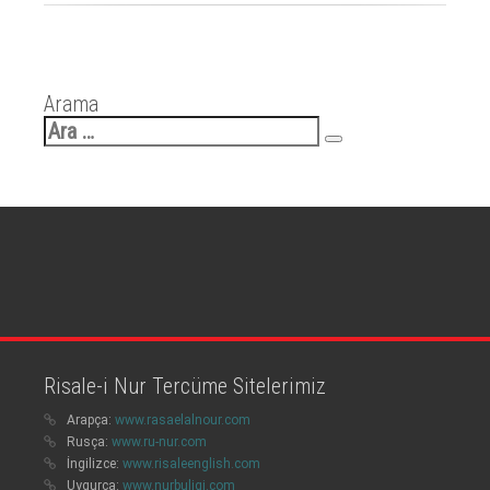
Arama
Arama:
Risale-i Nur Tercüme Sitelerimiz
Arapça:
www.rasaelalnour.com
Rusça:
www.ru-nur.com
İngilizce:
www.risaleenglish.com
Uygurca:
www.nurbuliqi.com