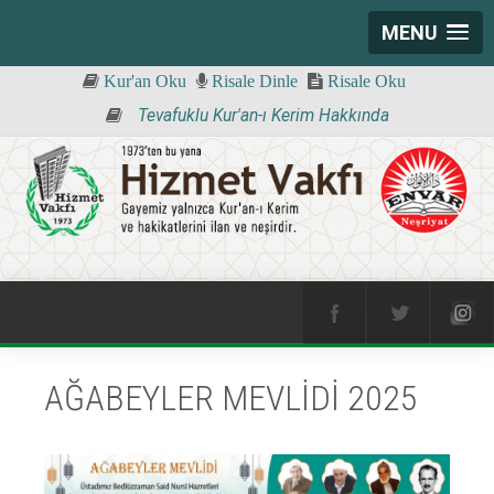
MENU
Kur'an Oku
Risale Dinle
Risale Oku
Tevafuklu Kur'an-ı Kerim Hakkında
AĞABEYLER MEVLİDİ 2025