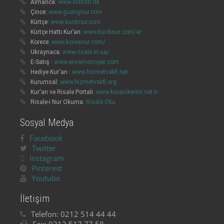
Almanca:
www.lichtstr.de
Çince:
www.guangnur.com
Kürtçe:
www.kurdinur.com
Kürtçe Hattı Kur’an:
www.kurdinur.com/ar
Korece:
www.koreanur.com/
Ukraynaca:
www.risale.in.ua/
E-Satış :
www.envarnesriyat.com
Hediye Kur'an :
www.hizmetvakfi.net
Kurumsal:
www.hizmetvakfi.org
Kur'an ve Risale Portalı:
www.kuranikerim.net.tr
Risale-i Nur Okuma:
Risale Oku
Sosyal Medya
Facebook
Twitter
Instagram
Pinterest
Youtube
İletişim
Telefon:
0212 514 44 44
Fax:
0212 517 77 58