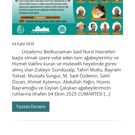
04 Eylül 2025
Üstadımız Bedîüzzaman Said Nursî Hazretleri
başta olmak üzere vefat eden tüm ağabeylerimiz ve
Hizmet Vakfını kuran ve mütevelli heyetinde görev
almış olan Zübeyir Gündüzalp, Tahirî Mutlu, Bayram
Yüksel, Mustafa Sungur, M. Said Özdemir, Salih
Özcan, Ahmet Aytemur, Abdullah Yeğin, Hüsnü
Bayramoğlu ve Ceylan Çalışkan ağabeylerimizin
ruhlarına ithafen 04 Ekim 2025 CUMARTESİ […]
Yazının Devamı