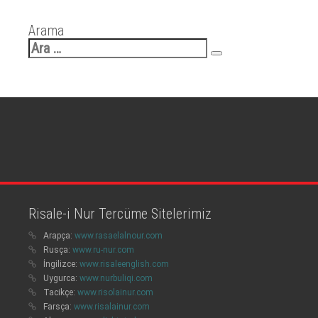
Arama
Arama:
Risale-i Nur Tercüme Sitelerimiz
Arapça:
www.rasaelalnour.com
Rusça:
www.ru-nur.com
İngilizce:
www.risaleenglish.com
Uygurca:
www.nurbuliqi.com
Tacikçe:
www.risolainur.com
Farsça:
www.risalainur.com