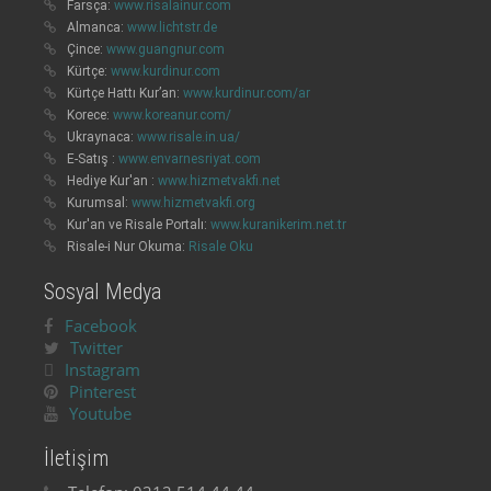
Farsça:
www.risalainur.com
Almanca:
www.lichtstr.de
Çince:
www.guangnur.com
Kürtçe:
www.kurdinur.com
Kürtçe Hattı Kur’an:
www.kurdinur.com/ar
Korece:
www.koreanur.com/
Ukraynaca:
www.risale.in.ua/
E-Satış :
www.envarnesriyat.com
Hediye Kur'an :
www.hizmetvakfi.net
Kurumsal:
www.hizmetvakfi.org
Kur'an ve Risale Portalı:
www.kuranikerim.net.tr
Risale-i Nur Okuma:
Risale Oku
Sosyal Medya
Facebook
Twitter
Instagram
Pinterest
Youtube
İletişim