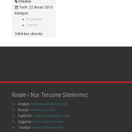
Etiketler:
Tarih: 22 Nisan 2015
Kategori:
Duyurular
Fuarlar
3484 kez okundu
Risale-i Nur Tercüme Sitelerimiz
Arapça:
www.rasaelalnour.com
Rusça:
www.ru-nur.com
İngilizce:
www.risaleenglish.com
Uygurca:
www.nurbuliqi.com
Tacikçe:
www.risolainur.com