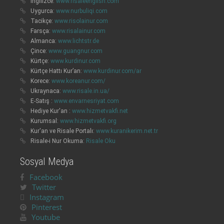
İngilizce:
www.risaleenglish.com
Uygurca:
www.nurbuliqi.com
Tacikçe:
www.risolainur.com
Farsça:
www.risalainur.com
Almanca:
www.lichtstr.de
Çince:
www.guangnur.com
Kürtçe:
www.kurdinur.com
Kürtçe Hattı Kur’an:
www.kurdinur.com/ar
Korece:
www.koreanur.com/
Ukraynaca:
www.risale.in.ua/
E-Satış :
www.envarnesriyat.com
Hediye Kur'an :
www.hizmetvakfi.net
Kurumsal:
www.hizmetvakfi.org
Kur'an ve Risale Portalı:
www.kuranikerim.net.tr
Risale-i Nur Okuma:
Risale Oku
Sosyal Medya
Facebook
Twitter
Instagram
Pinterest
Youtube