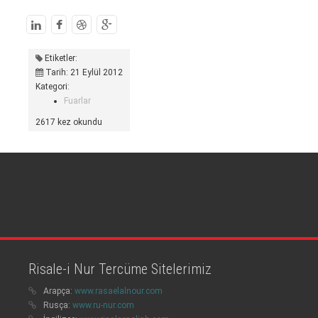
Etiketler:
Tarih: 21 Eylül 2012
Kategori:
Fuarlar
2617 kez okundu
Risale-i Nur Tercüme Sitelerimiz
Arapça:
www.rasaelalnour.com
Rusça:
www.ru-nur.com